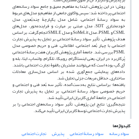
روش: در این پژوهش، ابتدا به مفاهیم عمیق و جامع سواد رسانه‌های
اجتماعی پرداخته شد؛ سپس واکاوی جامعی از مفاهیم و مدل‌های مربوط
به سواد رسانۀ اجتماعی، شامل مدل یکپارچۀ چندبُعدی، مدل
خودمختاری SDT، مدل مبتنی بر مهارت و فرایندمحور، مدل‌های
CSML و PSML، مدل SoMeLit و مدل SMILE انجام گرفت. بر اساس
هدف پژوهش، تأثیر سواد رسانۀ اجتماعی بر تمایل به پذیرش تجارت
اجتماعی با چهار بُعد اجتماعی، اطلاعاتی، فنی و حریم خصوصی مدل
PSML بررسی شد. جامعۀ آماری پژوهش کاربران هفت رسانۀ اجتماعی
پُرکاربرد در ایران، یعنی اینستاگرام، روبیکا، تلگرام، واتساپ، ایتا، بله و
آی گپ بوده است که می‌توانند مشتریان بالقوۀ تجارت اجتماعی باشند.
داده‌های پیمایشی جمع‌آوری شده بر اساس مدل‌سازی معادلات
ساختاری ـ حداقل مربعات جزئی تحلیل شد.
یافته‌ها: براساس نتایج به‌دست‌آمده، تأثیر سه بُعد فنی و اجتماعی و
حریم خصوصی سواد رسانۀ اجتماعی، بر تمایل به پذیرش تجارت
اجتماعی در جامعۀ آماری کاربران ایرانی تأیید شد.
نتیجه‌گیری: نتایج این پژوهش، تأثیر سواد رسانه‌های اجتماعی را بر
پذیرش تجارت اجتماعی توسط کاربران ایرانی تأیید می‌کند.
کلیدواژه‌ها
سواد رسانه
سواد رسانۀ اجتماعی
پذیرش
تجارت اجتماعی