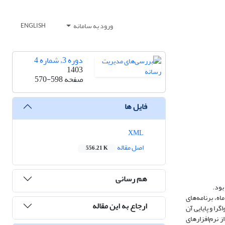
ورود به سامانه
ENGLISH
دوره 3، شماره 4
1403
صفحه
570-598
فایل ها
XML
اصل مقاله
556.21 K
هم رسانی
بود.
افرادی تشکیل می‌دادند که در سال ۱۴۰۳، حداقل یک بار در ماه، برنامه‌های
ارجاع به این مقاله
را و پایایی آن
ده از نرم‌افزارهای