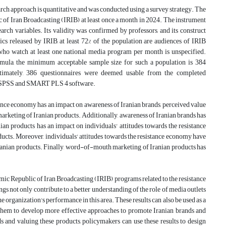
arch approach is quantitative and was conducted using a survey strategy. The
c of Iran Broadcasting (IRIB) at least once a month in 2024. The instrument
earch variables. Its validity was confirmed by professors, and its construct
tics released by IRIB, at least 72% of the population are audiences of IRIB
who watch at least one national media program per month is unspecified.
ormula, the minimum acceptable sample size for such a population is 384
ltimately, 386 questionnaires were deemed usable from the completed
and SPSS and SMART PLS 4 software.
stance economy has an impact on awareness of Iranian brands, perceived value
arketing of Iranian products. Additionally, awareness of Iranian brands has
ian products has an impact on individuals' attitudes towards the resistance
cts. Moreover, individuals' attitudes towards the resistance economy have
ranian products. Finally, word-of-mouth marketing of Iranian products has
lamic Republic of Iran Broadcasting (IRIB) programs related to the resistance
s not only contribute to a better understanding of the role of media outlets
 organization's performance in this area. These results can also be used as a
g them to develop more effective approaches to promote Iranian brands and
 and valuing these products, policymakers can use these results to design