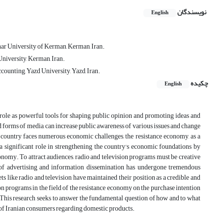
نویسندگان
English
r University of Kerman, Kerman, Iran.
niversity, Kerman, Iran.
unting, Yazd University, Yazd, Iran.
چکیده
English
d role as powerful tools for shaping public opinion and promoting ideas and
d forms of media, can increase public awareness of various issues and change
e country faces numerous economic challenges, the resistance economy, as a
 a significant role in strengthening the country's economic foundations by
onomy. To attract audiences, radio and television programs must be creative
d of advertising and information dissemination has undergone tremendous
 like radio and television have maintained their position as a credible and
ion programs in the field of the resistance economy on the purchase intention
. This research seeks to answer the fundamental question of how and to what
r of Iranian consumers regarding domestic products.