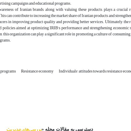
ertising campaigns and educational programs.
wareness of Iranian brands, along with valuing these products, plays a crucial
This can contribute to increasing the market share of Iranian products and strengthen
cers in improving product quality and providing better services. Ultimately, the r
and policies aimed at optimizing IRIB's performance and strengthening economic s
n, this organization can play a significant role in promoting a culture of consumi
ograms.
B programs
Resistance economy
Individuals' attitudes towards resistance ec
بررسی‌های مدیریت
دسترسی به مقالات مجله «