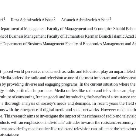
1
2
3
ri
Reza Ashrafzadeh Afshar
Afsaneh Ashrafzadeh Afshar
 Department of Management, Faculty of Management and Economics, Shahid Bahona
t of Business Management, Faculty of Humanities, Kerman Branch, Islamic Azad U
, Department of Business Management, Faculty of Economics, Management and Acco
st-paced world, pervasive media, such as radio and television, play an unparallele
 Media outlets like radio and television, as one of the most important and widesprea
es by providing diverse and engaging programs. In the current situation where th
y, holds particular importance. Media outlets like radio and television can play
ulture of consuming Iranian goods and introducing the benefits of a resistance ec
 a thorough analysis of society's needs and demands. In recent years, the fiel
ns with the emergence of digital media and social networks. However, media outlets
ce. This research aims to investigate the impact of the richness of radio and televis
oducts, with an emphasis on individuals' attitudes towards the resistance economy
ntent provided by media outlets like radio and television can influence the behavio
ethodology