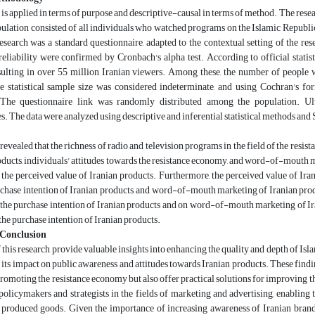
 is applied in terms of purpose and descriptive-causal in terms of method. The rese
opulation consisted of all individuals who watched programs on the Islamic Republi
research was a standard questionnaire, adapted to the contextual setting of the res
reliability were confirmed by Cronbach's alpha test. According to official statis
sulting in over 55 million Iranian viewers. Among these, the number of people 
he statistical sample size was considered indeterminate, and using Cochran's f
. The questionnaire link was randomly distributed among the population. U
s. The data were analyzed using descriptive and inferential statistical methods 
revealed that the richness of radio and television programs in the field of the resi
oducts, individuals' attitudes towards the resistance economy, and word-of-mouth m
the perceived value of Iranian products. Furthermore, the perceived value of Iran
hase intention of Iranian products, and word-of-mouth marketing of Iranian produ
 the purchase intention of Iranian products and on word-of-mouth marketing of I
the purchase intention of Iranian products.
 Conclusion
f this research provide valuable insights into enhancing the quality and depth of Is
ts impact on public awareness and attitudes towards Iranian products. These finding
promoting the resistance economy but also offer practical solutions for improving the
policymakers and strategists in the fields of marketing and advertising, enablin
 produced goods. Given the importance of increasing awareness of Iranian brands