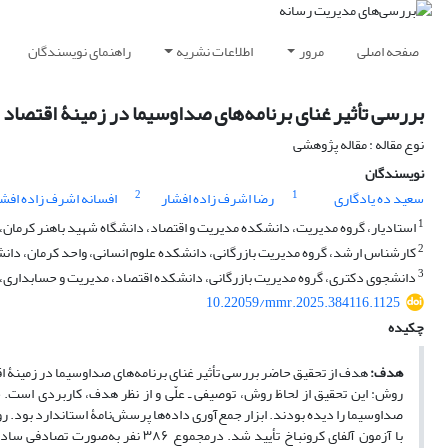
صفحه اصلی
مرور
اطلاعات نشریه
راهنمای نویسندگان
بررسی تأثیر غنای برنامه‌های صداوسیما در زمینۀ اقتصاد
نوع مقاله : مقاله پژوهشی
نویسندگان
2
1
سعید ده یادگاری
رضا اشرف زاده افشار
افسانه اشرف زاده افشا
1
استادیار، گروه مدیریت، دانشکده مدیریت و اقتصاد، دانشگاه شهید باهنر کرمان، ک
2
کارشناس ارشد، گروه مدیریت بازرگانی، دانشکده علوم انسانی، واحد کرمان، دانشگا
3
دانشجوی دکتری، گروه مدیریت بازرگانی، دانشکده اقتصاد، مدیریت و حسابداری، دا
10.22059/mmr.2025.384116.1125
چکیده
هدف:
هدف از تحقیق حاضر بررسی تأثیر غنای برنامه‌های صداوسیما در زمینۀ اقت
صداوسیما را دیده بودند. ابزار جمع‌آوری داده‌ها پرسش‌نامۀ استاندارد بود. روای
با آزمون آلفای کرونباخ تأیید شد. د