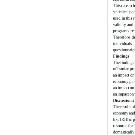
This research
statistical p
used in this 
validity and 
programs, re
Therefore, t
individuals
questionnaire
Findings
The findings 
of Iranian pr
an impact on 
economy, purc
an impact on
an impact on 
Discussion &
The results o
economy and i
like IRIB in 
resource for 
domestically