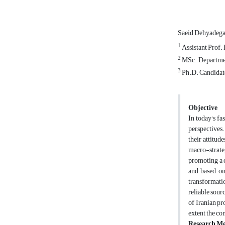
Saeid Dehyadega
1
Assistant Prof.
2
MSc., Departmen
3
Ph.D. Candidate
Objective
In today's fa
perspectives.
their attitud
macro-strateg
promoting a c
and based on
transformatio
reliable sour
of Iranian pr
extent the co
Research M