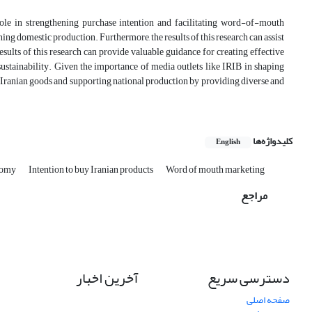
 role in strengthening purchase intention and facilitating word-of-mouth
ing domestic production. Furthermore, the results of this research can assist
esults of this research can provide valuable guidance for creating effective
ustainability. Given the importance of media outlets like IRIB in shaping
ng Iranian goods and supporting national production by providing diverse and
کلیدواژه‌ها
English
onomy
Intention to buy Iranian products
Word of mouth marketing
مراجع
دسترسی سریع
آخرین اخبار
صفحه اصلی